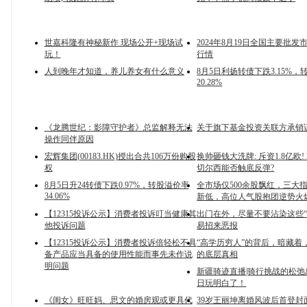
世嘉科隆有神秘新作 现场公开+现场试
2024年8月19日全国主要批
玩！
行情
人到晚年才知道，养儿养女有什么意义
8月5日利扬转债下跌3.15%
20.28%
《龙腾世纪：影障守护者》总监解释无法
关于旗下基金投资关联方承销
操作同伴原因
宏辉集团(00183.HK)授出合共106万份购股
换帅砸钱大洗牌: 斥资1.8亿欧! 2
权
切尔西能否触底反弹?
8月5日升24转债下跌0.97%，转股溢价率
全市场仅500余股飘红，三大
34.06%
新低，高位人气股抱团逆势火
【12315投诉公示】消费者投诉叮当健康其
出门在外，尽量不要沾染这些“
他投诉问题
易招来恶报
【12315投诉公示】消费者投诉倍轻松不具
“高学历穷人”的背后，暗藏着
备产品应当具备的使用性能而事先未作说
的底层真相
明问题
新疆骑迹直播|骑行挑战的松弛
日玩明白了！
《闺女》旺旺妈、思文的婚房观或更具代
39岁王丽坤离婚风波后首登封