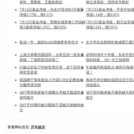
表性，昱晓爸、王勉则相反
神云淡风轻，演绎岁月静好
7月12日基金净值：兴全沪深300LOF最新
7月12日基金净值：平安中短
净值2.1768，涨0.11%
净值1.1449，涨0.02%
7月12日基金净值：景顺长城景泰汇利定开
7月12日基金净值：易方达安
债A最新净值1.1912，涨0.03%
净值1.014，涨0.01%
鱼油一年，姐的live比精修更有杀伤力
女大学生在校纯饮食减肥已瘦35
上海大师赛历届冠军：火箭五冠一亚笑傲
赵明剑顶半个外援，东吴升至
群雄，丁俊晖双冠排第二
场别轻敌，AK+卡兰加搭档
打破尘封近37年的世界纪录，这个田径女
中超裁判再成焦点 梅州与海
神究竟是谁
读！
前国脚于海朱挺加入中国U18女足教练组
海港手球没被吹或因没百分百
大概率请洋帅
持续很久
治疗带状疱疹验方缠腰火丹秘方脂溢性皮
治疗前列腺炎验方痛风秘方前
炎特效方
效方
治疗手抖脚抖验方眼睛干涩秘方便秘特效
方
查看网站首页:
开丰娱乐