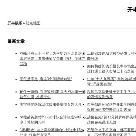
开丰
开丰娱乐
»
站点地图
最新文章
乔峰只有三十一岁，为何功力不比萧远山
工信部加速AI大模型研发，推
慕容博差，看看他师父是谁_内力_少林寺_
能升级
武功
如何构建长钱长投长牛市场生
谋打通长钱入市堵点卡点之策
阳气足不足, 看这3个脏腑就知道!
中年“十人九腰痛”, 常吃这4种
肾, 浑身更有劲!
记住一味药, 五脏皆可调! 每天泡水喝一杯,
起床后立马叠被子更卫生？几
益气生津, 补肾宁心
的习惯实则伤身
南宁曙光医院以优质服务赢得百姓认可
自免创新药安达静开出全国首
银屑病患者带来治疗新选择
萨拉赫英超对阵Big6球队合计制造59球, 仅
越位在先! 第12分钟罗梅罗头球
少于希勒的75球
越位在先进球无效
3场4助攻! 自上赛季英超帕尔默送出15次
不管什么手机充电，都不要用
助攻, 领跑所有球员
充，不然手机离报废不远了