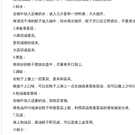
2.焯水：
在锅中加入足够的水，放入几片姜和一些料酒，大火烧开。
将清洗干净的蛏子放入锅中，待水再次烧开，蛏子开口后立即捞出，不要煮
3.准备葱姜蒜：
小葱切成葱花。
姜切成细丝或末。
大蒜切成蒜末。
4.摆盘：
将焯好的蛏子摆放在盘中，尽量将开口朝上。
5.调味：
在蛏子上撒上一层葱花、姜末和蒜末。
根据个人口味，可以在蛏子上淋上一点生抽或者蒸鱼豉油，也可以撒上少许
6.热油激发香味：
在锅中加入适量的油，加热至冒烟。
将热油均匀地淋在蛏子和葱姜蒜上面，利用高温将葱姜蒜的香味激发出来。
7.完成：
淋上热油后，葱油蛏子即完成，可以直接上桌享用。
小贴士：