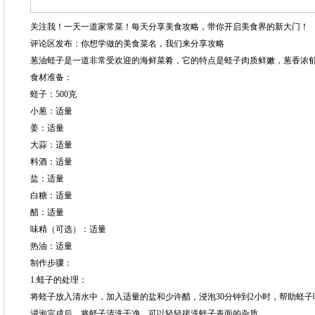
关注我！一天一道家常菜！每天分享美食攻略，带你开启美食界的新大门！
评论区发布：你想学做的美食菜名，我们来分享攻略
葱油蛏子是一道非常受欢迎的海鲜菜肴，它的特点是蛏子肉质鲜嫩，葱香浓
食材准备：
蛏子：500克
小葱：适量
姜：适量
大蒜：适量
料酒：适量
盐：适量
白糖：适量
醋：适量
味精（可选）：适量
热油：适量
制作步骤：
1.蛏子的处理：
将蛏子放入清水中，加入适量的盐和少许醋，浸泡30分钟到2小时，帮助蛏子
浸泡完成后，将蛏子清洗干净，可以轻轻搓洗蛏子表面的杂质。